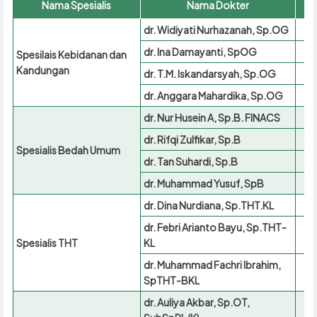
Nama Spesialis
Nama Dokter
dr. Widiyati Nurhazanah, Sp.OG
dr. Ina Damayanti, SpOG
Spesilais Kebidanan dan
Kandungan
dr. T.M. Iskandarsyah, Sp.OG
dr. Anggara Mahardika, Sp.OG
dr. Nur Husein A, Sp.B. FINACS
dr. Rifqi Zulfikar, Sp.B
Spesialis Bedah Umum
dr. Tan Suhardi, Sp.B
dr. Muhammad Yusuf, SpB
dr. Dina Nurdiana, Sp.THT.KL
dr. Febri Arianto Bayu, Sp.THT-
Spesialis THT
KL
dr. Muhammad Fachri Ibrahim,
SpTHT-BKL
dr. Auliya Akbar, Sp.OT,