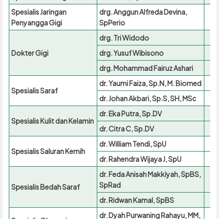
Spesialis Jaringan
drg. Anggun Alfreda Devina,
Penyangga Gigi
SpPerio
drg. Tri Widodo
Dokter Gigi
drg. Yusuf Wibisono
drg. Mohammad Fairuz Ashari
dr. Yaumi Faiza, Sp.N, M. Biomed
Spesialis Saraf
dr. Johan Akbari, Sp.S, SH, MSc
dr. Eka Putra, Sp.DV
Spesialis Kulit dan Kelamin
dr. Citra C, Sp.DV
dr. William Tendi, SpU
Spesialis Saluran Kemih
dr. Rahendra Wijaya J, SpU
dr. Feda Anisah Makkiyah, SpBS,
SpRad
Spesialis Bedah Saraf
dr. Ridwan Kamal, SpBS
dr. Dyah Purwaning Rahayu, MM,