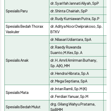
dr. Syarifah Jannati Aliyah, SpP
Spesialis Paru
dr. Shinta Chairiah, SpP
dr. Rudy Kurniawan Putra, Sp.P
Spesialis Bedah Thorax
dr. Aditya Noor Dwiprakoso, Sp.
Vaskuler
BTKV
dr. Nilasari Udiantara, SpA
dr. Raedy Ruwanda
Suanto,M.Kes,Sp. A
Spesialis Anak
dr. H. Amril Amirman Burhany,
Sp. A(K), MM
dr. Hendra Hibrata, Sp.A
dr. Mega Septiana, SpA
dr. Intan Ramli, Sp.M (K)
Spesialis Mata
dr. Ferdian Yanuar, Sp.M
drg. Gilang Wahyu Pratama,
Spesialis Bedah Mulut
SpBMM