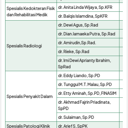
dr. Anita Linda Wijaya, Sp.KFR
Spesialis Kedokteran Fisik
dan Rehabilitasi Medik
dr. Balqis Islamdina, SpKFR
dr. Dewi Agus, Sp.Rad
dr. Dian Jamaeka Putra, Sp.Rad
dr. Amirudin,Sp.Rad.
Spesialis Radiologi
dr. Rieke, Sp.Rad
dr. Irni Dewi Aprianty Ibrahim,
SpRad
dr. Eddy Liando, Sp.PD
dr. Tunggul M.T. Malau, Sp.PD
dr. Etty Aminah, Sp.PD, FINASIM
Spesialis Penyakit Dalam
dr. Akhmad Fajrin Priadinata,
SpPD
dr. Sulaiman, Sp.PD
Spesialis Patologi Klinik
dr. Arief S, SpPK