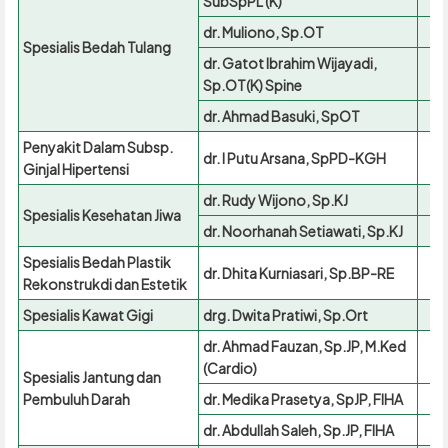
SubSpPL (K)
dr. Muliono, Sp.OT
Spesialis Bedah Tulang
dr. Gatot Ibrahim Wijayadi,
Sp.OT(K) Spine
dr. Ahmad Basuki, SpOT
Penyakit Dalam Subsp.
dr. I Putu Arsana, SpPD-KGH
Ginjal Hipertensi
dr. Rudy Wijono, Sp.KJ
Spesialis Kesehatan Jiwa
dr. Noorhanah Setiawati, Sp.KJ
Spesialis Bedah Plastik
dr. Dhita Kurniasari, Sp.BP-RE
Rekonstrukdi dan Estetik
Spesialis Kawat Gigi
drg. Dwita Pratiwi, Sp.Ort
dr. Ahmad Fauzan, Sp.JP, M.Ked
(Cardio)
Spesialis Jantung dan
Pembuluh Darah
dr. Medika Prasetya, SpJP, FIHA
dr. Abdullah Saleh, Sp.JP, FIHA