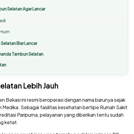
un Selatan Agar Lancar
adi
 Umum
elatan Biar Lancar
Ananda Tambun Selatan
atan
latan Lebih Jauh
en Bekasi ini resmi beroperasi dengan nama barunya sejak
am Medika. Sebagai fasilitas kesehatan bertipe Rumah Sakit
ditasi Paripurna, pelayanan yang diberikan tentu sudah
g ketat.