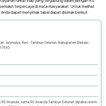
n layanan rawat inap yang tergabung dalam jaringan RS
emakin terpercaya di mata masyarakat. Untuk melihat
ini, Anda dapat menyimak tabel dapat disimak berikut:
Kel. Jatimulya, Kec. Tambun Selatan, Kabupaten Bekasi,
 17510
p RS Ananda; nama RS Ananda Tambun Selatan dipakai resmi