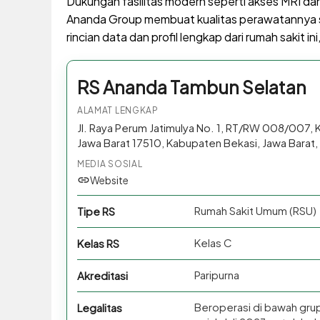
Dukungan fasilitas modern seperti akses MRI da
Ananda Group membuat kualitas perawatannya s
rincian data dan profil lengkap dari rumah sakit 
RS Ananda Tambun Selatan
ALAMAT LENGKAP
Jl. Raya Perum Jatimulya No. 1, RT/RW 008/007, 
Jawa Barat 17510, Kabupaten Bekasi, Jawa Barat,
MEDIA SOSIAL
Website
Rumah Sakit Umum (RSU)
Tipe RS
Kelas C
Kelas RS
Paripurna
Akreditasi
Beroperasi di bawah gru
Legalitas