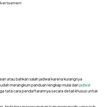
vertisement
ean atau bahkan salah jadwal karena kurangnya
n sudah merangkum panduan lengkap mulai dari
jadwal
ga tata cara pendaftarannya secara detail khusus untuk
ini, Anda bisa merencanakan kunjungan medis yang jauh