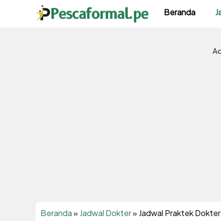
Langsung
Beranda
J
ke
isi
Ad
Beranda
»
Jadwal Dokter
»
Jadwal Praktek Dokter