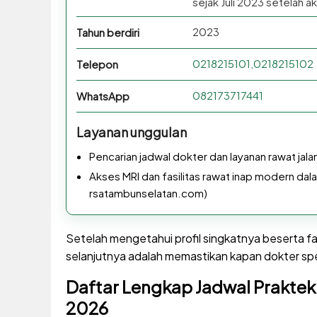
sejak Juli 2023 setelah ak
2023
Tahun berdiri
0218215101,0218215102
Telepon
082173717441
WhatsApp
Layanan unggulan
Pencarian jadwal dokter dan layanan rawat jal
Akses MRI dan fasilitas rawat inap modern dala
rsatambunselatan.com)
Setelah mengetahui profil singkatnya beserta fasi
selanjutnya adalah memastikan kapan dokter spe
Daftar Lengkap Jadwal Prakte
2026