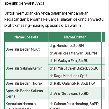
spesifik penyakit Anda.
Untuk memudahkan Anda dalam merencanakan
kedatangan bersama keluarga, silakan cek rincian waktu
praktik masing-masing spesialis di bawah ini:
Nama Spesialis
Nama Dokter
drg. Hardiono, Sp.BM
Spesialis Bedah Mulut
dr. Arian Reza Marwan, SpBMM
dr. H. Waluyo Eko, Sp.BU
Spesialis Saluran Kemih
dr. H. Yusuf Saleh Bazed, Sp.BU
dr. Raga Manduaru, SpU
Spesialis Bedah Thorax
dr. Rally Galang P.P, Sp.BTKV
Spesialis Bedah Saluran
dr. Arief Setiawan, Sp.BD
Cerna
Konsultan Hemato
dr. Salman Paris Harahap, SpPD-