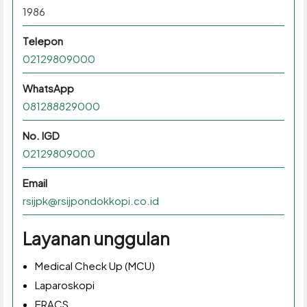
1986
Telepon
02129809000
WhatsApp
081288829000
No. IGD
02129809000
Email
rsijpk@rsijpondokkopi.co.id
Layanan unggulan
Medical Check Up (MCU)
Laparoskopi
ERACS