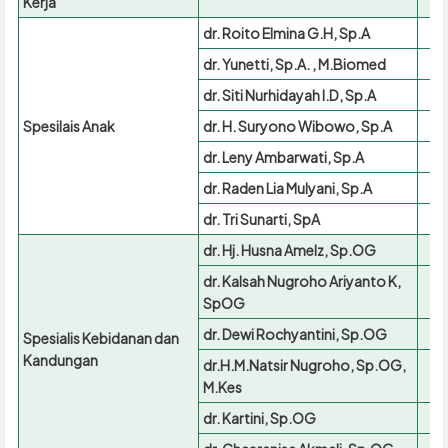
Kerja
dr. Roito Elmina G.H, Sp.A
dr. Yunetti, Sp.A. , M.Biomed
dr. Siti Nurhidayah I.D, Sp.A
Spesilais Anak
dr. H. Suryono Wibowo, Sp.A
dr. Leny Ambarwati, Sp.A
dr. Raden Lia Mulyani, Sp.A
dr. Tri Sunarti, SpA
dr. Hj. Husna Amelz, Sp.OG
dr. Kalsah Nugroho Ariyanto K,
SpOG
dr. Dewi Rochyantini, Sp.OG
Spesialis Kebidanan dan
Kandungan
dr.H.M.Natsir Nugroho, Sp.OG,
M.Kes
dr. Kartini, Sp.OG