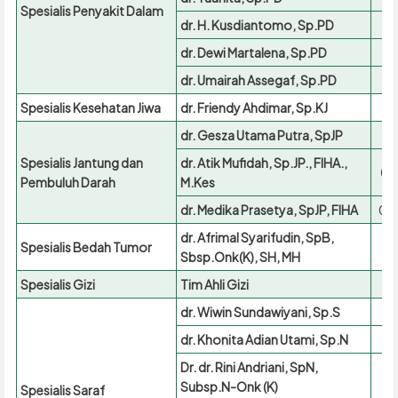
Spesialis Penyakit Dalam
dr. H. Kusdiantomo, Sp.PD
dr. Dewi Martalena, Sp.PD
dr. Umairah Assegaf, Sp.PD
Spesialis Kesehatan Jiwa
dr. Friendy Ahdimar, Sp.KJ
dr. Gesza Utama Putra, SpJP
Spesialis Jantung dan
dr. Atik Mufidah, Sp.JP., FIHA.,
09
Pembuluh Darah
M.Kes
dr. Medika Prasetya, SpJP, FIHA
09
dr. Afrimal Syarifudin, SpB,
Spesialis Bedah Tumor
Sbsp.Onk(K), SH, MH
Spesialis Gizi
Tim Ahli Gizi
dr. Wiwin Sundawiyani, Sp.S
dr. Khonita Adian Utami, Sp.N
Dr. dr. Rini Andriani, SpN,
17
Subsp.N-Onk (K)
Spesialis Saraf