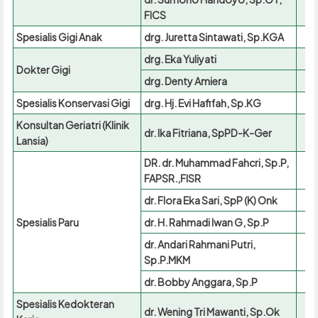
FICS
Spesialis Gigi Anak
drg. Juretta Sintawati, Sp.KGA
08
drg. Eka Yuliyati
Dokter Gigi
drg. Denty Amiera
Spesialis Konservasi Gigi
drg. Hj. Evi Hafifah, Sp.KG
Konsultan Geriatri (Klinik
dr. Ika Fitriana, SpPD-K-Ger
Lansia)
DR. dr. Muhammad Fahcri, Sp.P,
FAPSR.,FISR
dr. Flora Eka Sari, SpP (K) Onk
Spesialis Paru
dr. H. Rahmadi Iwan G, Sp.P
dr. Andari Rahmani Putri,
Sp.P.MKM
dr. Bobby Anggara, Sp.P
Spesialis Kedokteran
dr. Wening Tri Mawanti, Sp.Ok