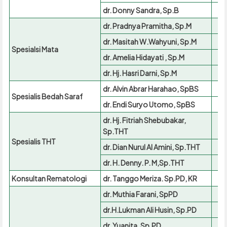
dr. Donny Sandra, Sp.B
dr. Pradnya Pramitha, Sp.M
dr. Masitah W.Wahyuni, Sp.M
Spesialsi Mata
dr. Amelia Hidayati , Sp.M
dr. Hj. Hasri Darni, Sp.M
dr. Alvin Abrar Harahao, SpBS
Spesialis Bedah Saraf
dr. Endi Suryo Utomo, SpBS
dr. Hj. Fitriah Shebubakar,
Sp.THT
Spesialis THT
dr. Dian Nurul Al Amini, Sp.THT
dr. H. Denny. P. M,Sp.THT
Konsultan Rematologi
dr. Tanggo Meriza. Sp.PD, KR
dr. Muthia Farani, SpPD
dr.H.Lukman Ali Husin, Sp.PD
dr. Yuanita, Sp.PD