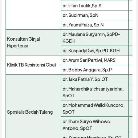
dr. Irfan Taufik,Sp.S
dr. Sudirman, SpN
dr. Yaumi Faiza, Sp.N
dr. Maulana Suryamin, SpPD-
Konsultan Ginjal
KGEH
Hipertensi
dr. Kuspudji Dwi, Sp.PD, KGH
dr. Arum Sari Pertiwi, MARS
Klinik TB Resistensi Obat
dr. Bobby Anggara, Sp.P
dr. Jaka Fatria Y. Sp.OT
dr. Mahardhika Ichsantyaridha,
SpOT
dr. Mohammad Walid Kuncoro,
Spesialis Bedah Tulang
SpOT
dr. Ilham Suryo Wibowo
Antono, SpOT
dr. Sumono Handoyo, Sp.OT,