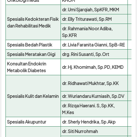
Onkologi medis
KHOM
dr. Umi Sjarqiah, SpKFR, MKM
Spesialis Kedokteran Fisik
dr. Elly Triturawati, Sp.RM
07
dan Rehabilitasi Medik
dr. Rahmania Noor Adiba,
Sp.KFR
Spesialis Bedah Plastik
dr. Livia Faranita Gianni, SpB-RE
Spesialis Meratakan Gigi
drg. Rini Susanti, Sp.Ort
Konsultan Endokrin
dr. Hj. Khomimah, Sp.PD, KEMD
Metabolik Diabetes
dr. Ridhawati Mukhtar, Sp.KK
Spesialis Kulit dan Kelamin
dr. Wuriandaru Kurniasih, Sp.DV
dr. Rizqa Haerani. S, Sp.KK,
M.Kes
Spesialis Akupuntur
dr. Sherly Hendrika, Sp.Akp
dr. Siti Nurrohmah