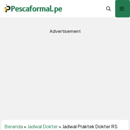
Langsung
Me
ke
isi
Advertisement
Beranda
»
Jadwal Dokter
»
Jadwal Praktek Dokter RS