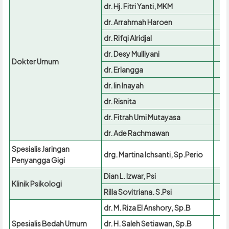
dr. Hj. Fitri Yanti, MKM
dr. Arrahmah Haroen
dr. Rifqi Alridjal
dr. Desy Mulliyani
Dokter Umum
dr. Erlangga
dr. Iin Inayah
dr. Risnita
dr. Fitrah Umi Mutayasa
dr. Ade Rachmawan
Spesialis Jaringan
drg. Martina Ichsanti, Sp.Perio
Penyangga Gigi
Dian L. Izwar, Psi
Klinik Psikologi
Rilla Sovitriana. S.Psi
dr. M. Riza El Anshory, Sp.B
Spesialis Bedah Umum
dr. H. Saleh Setiawan, Sp.B