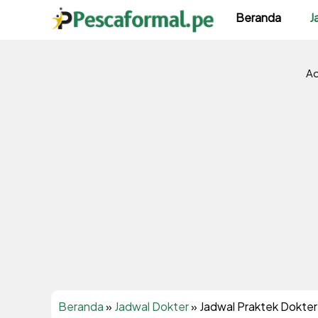
Langsung
Beranda
J
ke
isi
Ad
Beranda
»
Jadwal Dokter
»
Jadwal Praktek Dokter