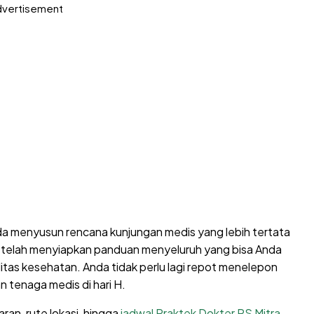
vertisement
da menyusun rencana kunjungan medis yang lebih tertata
min telah menyiapkan panduan menyeluruh yang bisa Anda
litas kesehatan. Anda tidak perlu lagi repot menelepon
n tenaga medis di hari H.
ran, rute lokasi, hingga
jadwal Praktek Dokter RS Mitra