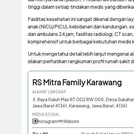
tinggi dalam setiap tindakan medis yang diberika
Fasilitas kesehatan ini sangat dikenal dengan l
anak (NICU/PICU), kebidanan dan kandungan, se
dan ambulans 24 jam, fasilitas radiologi, CT sca
komprehensif untuk berbagai kebutuhan medis k
Untuk mengetahui detail lebih lanjut mengenai al
silakan perhatikan rangkuman profil rumah sakit di
RS Mitra Family Karawang
ALAMAT LENGKAP
Jl. Raya Galuh Mas RT 002 RW 005, Desa Sukaha
Jawa Barat 41361, Karawang, Jawa Barat, 41361
MEDIA SOSIAL
Instagram
Website
Rumah Sakit Umum (RSU)