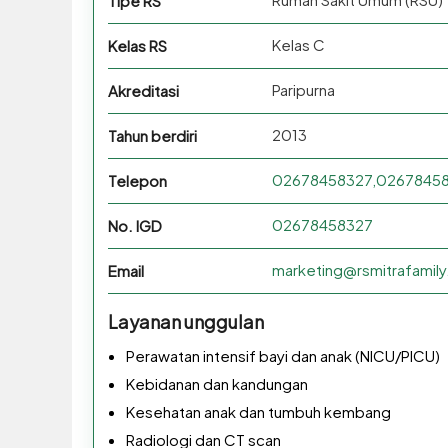
Tipe RS
Kelas C
Kelas RS
Paripurna
Akreditasi
2013
Tahun berdiri
02678458327,0267845
Telepon
02678458327
No. IGD
marketing@rsmitrafamil
Email
Layanan unggulan
Perawatan intensif bayi dan anak (NICU/PICU)
Kebidanan dan kandungan
Kesehatan anak dan tumbuh kembang
Radiologi dan CT scan