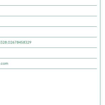
8328,02678458329
y.com