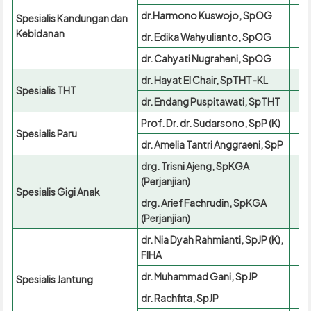
dr.Harmono Kuswojo, SpOG
Spesialis Kandungan dan
Kebidanan
dr. Edika Wahyulianto, SpOG
dr. Cahyati Nugraheni, SpOG
dr. Hayat El Chair, SpTHT-KL
Spesialis THT
dr. Endang Puspitawati, SpTHT
Prof. Dr. dr. Sudarsono, SpP (K)
Spesialis Paru
dr. Amelia Tantri Anggraeni, SpP
drg. Trisni Ajeng, SpKGA
(Perjanjian)
Spesialis Gigi Anak
drg. Arief Fachrudin, SpKGA
(Perjanjian)
dr. Nia Dyah Rahmianti, SpJP (K),
FIHA
dr. Muhammad Gani, SpJP
Spesialis Jantung
dr. Rachfita, SpJP