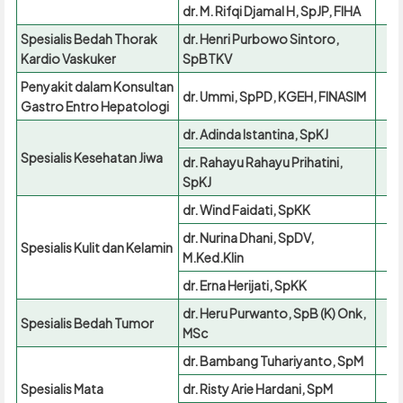
dr. M. Rifqi Djamal H, SpJP, FIHA
Spesialis Bedah Thorak
dr. Henri Purbowo Sintoro,
Kardio Vaskuker
SpBTKV
Penyakit dalam Konsultan
dr. Ummi, SpPD, KGEH, FINASIM
Gastro Entro Hepatologi
dr. Adinda Istantina, SpKJ
Spesialis Kesehatan Jiwa
dr. Rahayu Rahayu Prihatini,
SpKJ
dr. Wind Faidati, SpKK
dr. Nurina Dhani, SpDV,
Spesialis Kulit dan Kelamin
M.Ked.Klin
dr. Erna Herijati, SpKK
dr. Heru Purwanto, SpB (K) Onk,
Spesialis Bedah Tumor
MSc
dr. Bambang Tuhariyanto, SpM
Spesialis Mata
dr. Risty Arie Hardani, SpM