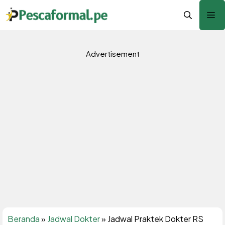
Langsung
Me
ke
isi
Advertisement
Beranda
»
Jadwal Dokter
»
Jadwal Praktek Dokter RS