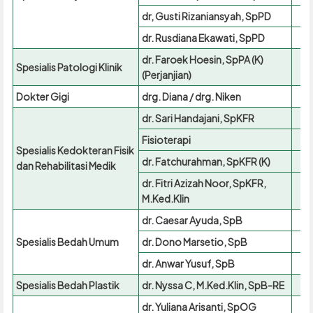
dr, Gusti Rizaniansyah, SpPD
dr. Rusdiana Ekawati, SpPD
dr. Faroek Hoesin, SpPA (K)
Spesialis Patologi Klinik
(Perjanjian)
Dokter Gigi
drg. Diana / drg. Niken
dr. Sari Handajani, SpKFR
Fisioterapi
Spesialis Kedokteran Fisik
dr. Fatchurahman, SpKFR (K)
dan Rehabilitasi Medik
dr. Fitri Azizah Noor, SpKFR,
M.Ked.Klin
dr. Caesar Ayuda, SpB
Spesialis Bedah Umum
dr. Dono Marsetio, SpB
dr. Anwar Yusuf, SpB
Spesialis Bedah Plastik
dr. Nyssa C, M.Ked.Klin, SpB-RE
dr. Yuliana Arisanti, SpOG