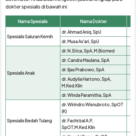
dokter spesialis di bawah ini:
Nama Spesialis
Nama Dokter
dr. Ahmad Aniq, SpU
Spesialis Saluran Kemih
dr. Musa As'ari, SpU
dr. N. Erica, SpA, M.Biomed
dr. Candra Maulana, SpA
dr. Iljas Prabowo, SpA
Spesialis Anak
dr. Audylia Hartono, SpA,
M.Ked.Klin
dr. Winda Paramitha, SpA
dr. Wirindro Wisnubroto, SpOT
(K)
Spesialis Bedah Tulang
dr. Fachrizal A.P,
SpOT,M.Ked.Klin