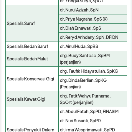
dr. Yongki Surya, SpOT
dr. Nurul Azizah, SpN
dr. Priya Nugraha, SpS (K)
Spesialis Saraf
dr. Diah Ernawati, SpS
dr. Reryd Arindany, SpN, DFIDN
Spesialis Bedah Saraf
dr. Ainul Huda, SpBS
drg. Budy Santoso, SpBM
Spesialis Bedah Mulut
(perjanjian)
drg. Taufik Hidayatullah, SpKG
Spesialis Konservasi Gigi
drg. Dinda Berlian, SpKG
(Perjanjian)
drg. Tatit Wahyu Purnama,
Spesialis Kawat Gigi
SpOrt (perjanjian)
dr. Abdul Fatah, SpPD, FINASIM
dr. Nuri Susanti, SpPD
Spesialis Penyakit Dalam
dr. irma Wesprimawati, SpPD