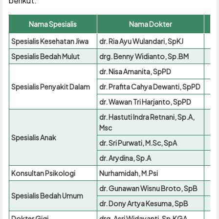
berikut:
Nama Spesialis
Nama Dokter
Spesialis Kesehatan Jiwa
dr. Ria Ayu Wulandari, SpKJ
Spesialis Bedah Mulut
drg. Benny Widianto, Sp.BM
dr. Nisa Amanita, SpPD
Spesialis Penyakit Dalam
dr. Prafita Cahya Dewanti, SpPD
dr. Wawan Tri Harjanto, SpPD
dr. Hastuti Indra Retnani, Sp.A,
Msc
Spesialis Anak
dr. Sri Purwati, M.Sc, SpA
dr. Arydina, Sp.A
Konsultan Psikologi
Nurhamidah, M.Psi
dr. Gunawan Wisnu Broto, SpB
Spesialis Bedah Umum
dr. Dony Artya Kesuma, SpB
Dokter Gigi
drg. Asri Widayanti, Sp.KGA