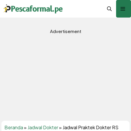
Langsung
Me
ke
isi
Advertisement
Beranda
»
Jadwal Dokter
»
Jadwal Praktek Dokter RS