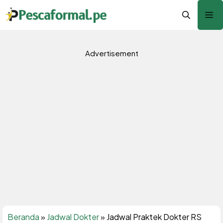
Langsung
Me
ke
isi
Advertisement
Beranda
»
Jadwal Dokter
»
Jadwal Praktek Dokter RS