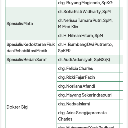
drg. Buyung Maglenda, SpKG
dr. Sofia Risti Widhiarty, SpM
dr. Nerissa Tamara Putri, SpM,
Spesialis Mata
M.Med.Klin
dr. H. Hilman Hitam, SpM
Spesialis Kedokteran Fisik
dr. H. Bambang Dwi Putranto,
dan Rehabilitasi Medik
SpKFR
Spesialis Bedah Saraf
dr. Audi Ardansyah, SpBS (K)
drg. Felicia Charles
drg. Rizki Fajar Fazin
drg. Norliana Afandi
drg. Mayang Sekar Indraputri
drg. Nadya Islami
Dokter Gigi
drg. Aries Soegijapramata
Charles
drg. Muhammad Yasir Redhani