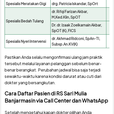
Spesialis Meratakan Gigi
drg. Patricia Iskandar, SpOrt
dr. Rifqi Farizan Akbar,
M,Ked.Klin, SpOT
Spesialis Bedah Tulang
Dr. dr. Izaak Zoelkarnain Akbar,
SpOT (K), FICS
dr. Akhmad Ridconi, SpAn-TI,
Spesialis Nyeri Intervensi
Subsp.An.KV(K)
Pastikan Anda selalu mengonfirmasi ulang jam praktik
tersebut melalui layanan pelanggan sebelum benar-
benar berangkat. Perubahan jadwal bisa saja terjadi
sewaktu-waktu karena kondisi darurat atau cuti dari
dokter yang bersangkutan.
Cara Daftar Pasien di RS Sari Mulia
Banjarmasin via Call Center dan WhatsApp
Setelah mengetahui kapan dokter pilihan Anda