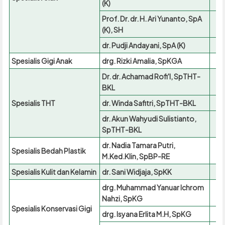
(K)
Prof. Dr. dr. H. Ari Yunanto, SpA
(K), SH
dr. Pudji Andayani, SpA (K)
Spesialis Gigi Anak
drg. Rizki Amalia, SpKGA
Dr. dr. Achamad Rofi'I, SpTHT-
BKL
Spesialis THT
dr. Winda Safitri, SpTHT-BKL
dr. Akun Wahyudi Sulistianto,
SpTHT-BKL
dr. Nadia Tamara Putri,
Spesialis Bedah Plastik
M.Ked.Klin, SpBP-RE
Spesialis Kulit dan Kelamin
dr. Sani Widjaja, SpKK
drg. Muhammad Yanuar Ichrom
Nahzi, SpKG
Spesialis Konservasi Gigi
drg. Isyana Erlita M.H, SpKG