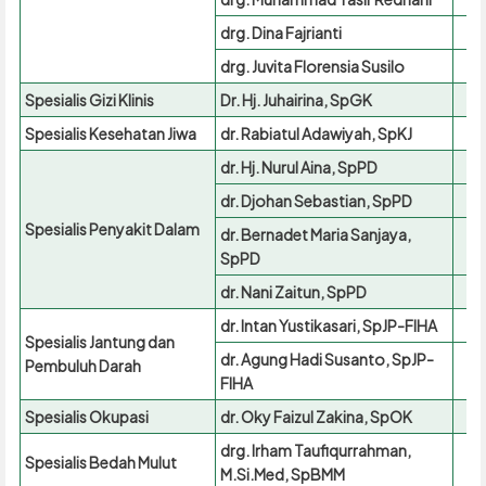
drg. Dina Fajrianti
drg. Juvita Florensia Susilo
Spesialis Gizi Klinis
Dr. Hj. Juhairina, SpGK
Spesialis Kesehatan Jiwa
dr. Rabiatul Adawiyah, SpKJ
dr. Hj. Nurul Aina, SpPD
dr. Djohan Sebastian, SpPD
Spesialis Penyakit Dalam
dr. Bernadet Maria Sanjaya,
SpPD
dr. Nani Zaitun, SpPD
dr. Intan Yustikasari, SpJP-FIHA
Spesialis Jantung dan
dr. Agung Hadi Susanto, SpJP-
Pembuluh Darah
FIHA
Spesialis Okupasi
dr. Oky Faizul Zakina, SpOK
drg. Irham Taufiqurrahman,
Spesialis Bedah Mulut
M.Si.Med, SpBMM