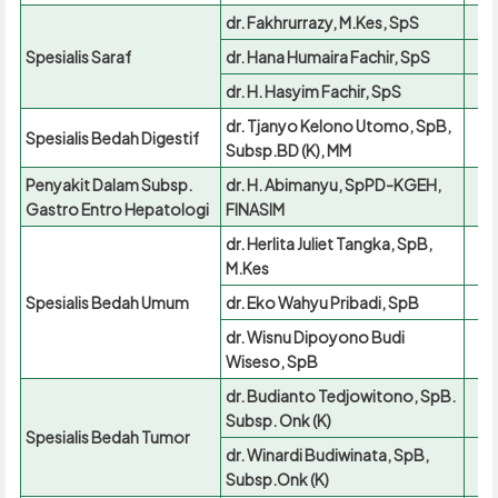
dr. Fakhrurrazy, M.Kes, SpS
Spesialis Saraf
dr. Hana Humaira Fachir, SpS
dr. H. Hasyim Fachir, SpS
dr. Tjanyo Kelono Utomo, SpB,
Spesialis Bedah Digestif
Subsp.BD (K), MM
Penyakit Dalam Subsp.
dr. H. Abimanyu, SpPD-KGEH,
Gastro Entro Hepatologi
FINASIM
dr. Herlita Juliet Tangka, SpB,
M.Kes
Spesialis Bedah Umum
dr. Eko Wahyu Pribadi, SpB
dr. Wisnu Dipoyono Budi
Wiseso, SpB
dr. Budianto Tedjowitono, SpB.
Subsp. Onk (K)
Spesialis Bedah Tumor
dr. Winardi Budiwinata, SpB,
Subsp.Onk (K)