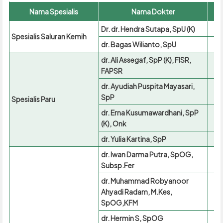
Nama Spesialis
Nama Dokter
Dr. dr. Hendra Sutapa, SpU (K)
Spesialis Saluran Kemih
dr. Bagas Wilianto, SpU
dr. Ali Assegaf, SpP (K), FISR,
FAPSR
dr. Ayudiah Puspita Mayasari,
SpP
Spesialis Paru
dr. Erna Kusumawardhani, SpP
(K), Onk
dr. Yulia Kartina, SpP
dr. Iwan Darma Putra, SpOG,
Subsp.Fer
dr. Muhammad Robyanoor
Ahyadi Radam, M.Kes,
SpOG,KFM
dr. Hermin S, SpOG