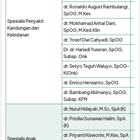
dr. Ronaldo August Rambulangi,
SpOG, M.Kes
Spesialis Penyakit
dr. Mokhamad Anhar Dani,
Kandungan dan
SpOG, M.Ked.Klin
Kebidanan
dr. Yosef Dwi Cahyadi, SpOG
Dr. dr. Hariadi Yuseran, SpOG,
Subsp. Onk
dr. Setyo Teguh Waluyo, SpOG-
K(Onk)
dr. Enrico Hervianto, SpOG
dr. Bambang Abimanyu, SpOG,
Subsp. KFM
dr. Nurul Hidayah, M.Sc, SpA (K)
dr. Pricilia Gunawan Halim, SpA
(K)
dr. Priyanti Kisworini, M.Kes, SpA
Spesialis Anak