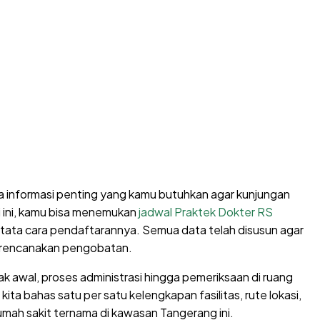
a informasi penting yang kamu butuhkan agar kunjungan
li ini, kamu bisa menemukan
jadwal Praktek Dokter RS
 tata cara pendaftarannya. Semua data telah disusun agar
erencanakan pengobatan.
ak awal, proses administrasi hingga pemeriksaan di ruang
 kita bahas satu per satu kelengkapan fasilitas, rute lokasi,
umah sakit ternama di kawasan Tangerang ini.