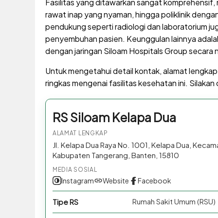
Fasilitas yang ditawarkan sangat komprehensif, m
rawat inap yang nyaman, hingga poliklinik dengan 
pendukung seperti radiologi dan laboratorium j
penyembuhan pasien. Keunggulan lainnya adalah
dengan jaringan Siloam Hospitals Group secara n
Untuk mengetahui detail kontak, alamat lengkap
ringkas mengenai fasilitas kesehatan ini. Silakan 
RS Siloam Kelapa Dua
ALAMAT LENGKAP
Jl. Kelapa Dua Raya No. 1001, Kelapa Dua, Keca
Kabupaten Tangerang, Banten, 15810
MEDIA SOSIAL
Instagram
Website
Facebook
Rumah Sakit Umum (RSU)
Tipe RS