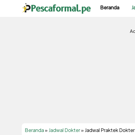
Langsung
Beranda
J
ke
isi
Ad
Beranda
»
Jadwal Dokter
»
Jadwal Praktek Dokter