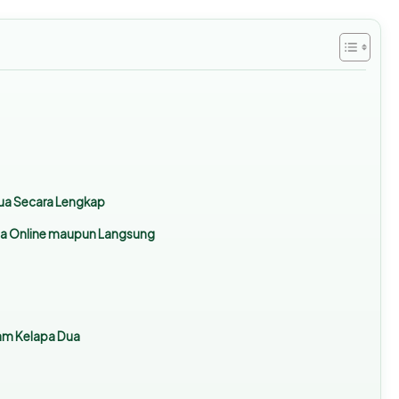
Dua Secara Lengkap
Dua Online maupun Langsung
oam Kelapa Dua