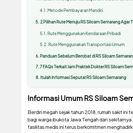
Metode Pembayaran Mandiri
2 Pilihan Rute Menuju RS Siloam Semarang Agar T
Rute Menggunakan Kendaraan Pribadi
Rute Menggunakan Transportasi Umum
Panduan Sebelum Berobat di RS Siloam Semara
7 FAQs Terkait Jam Praktek Dokter RS Siloam Se
Itulah Informasi Seputar RS Siloam Semarang
Informasi Umum RS Siloam Se
Berdiri megah sejak tahun 2018, rumah sakit ini 
bagi warga ibukota Jawa Tengah dan sekitarnya
fasilitas medis ini terus berkomitmen menghadi