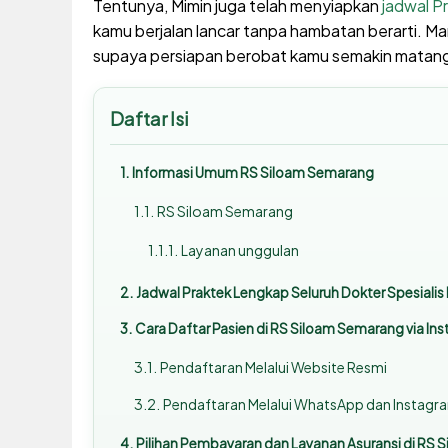
Tentunya, Mimin juga telah menyiapkan
jadwal P
kamu berjalan lancar tanpa hambatan berarti. Mar
supaya persiapan berobat kamu semakin matang 
Daftar Isi
Informasi Umum RS Siloam Semarang
RS Siloam Semarang
Layanan unggulan
Jadwal Praktek Lengkap Seluruh Dokter Spesiali
Cara Daftar Pasien di RS Siloam Semarang via In
Pendaftaran Melalui Website Resmi
Pendaftaran Melalui WhatsApp dan Instagr
Pilihan Pembayaran dan Layanan Asuransi di RS