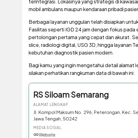
terintegrasi. Lokasinya yang strategis di kaw
mobil ambulans maupun kendaraan pribadi pasien 
Berbagai layanan unggulan telah disiapkan untu
Fasilitas seperti IGD 24 jam dengan fokus pada 
pertolongan pertama yang cepat dan akurat. Sela
slice, radiologi digital, USG 3D, hingga layanan
kebutuhan diagnostik pasien modern.
Bagi kamu yang ingin mengetahui detail alamat le
silakan perhatikan rangkuman data di bawah ini:
RS Siloam Semarang
ALAMAT LENGKAP
Jl. Kompol Maksum No. 296, Peterongan, Kec. S
Jawa Tengah, 50242
MEDIA SOSIAL
Website