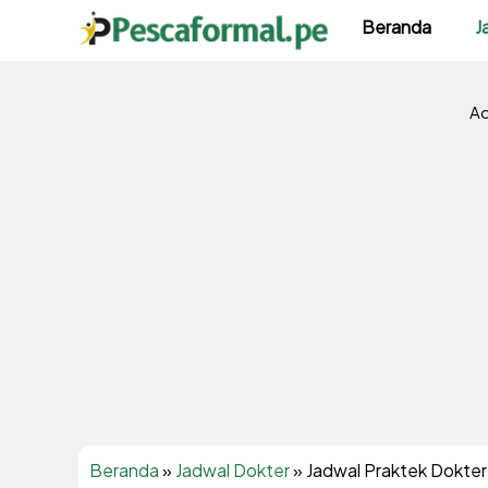
Langsung
Beranda
J
ke
isi
Ad
Beranda
»
Jadwal Dokter
»
Jadwal Praktek Dokter