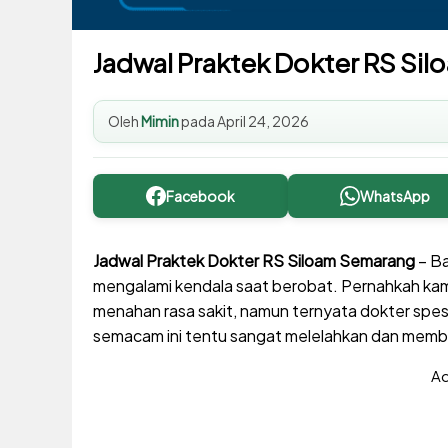
Jadwal Praktek Dokter RS Si
Oleh
Mimin
pada
April 24, 2026
Facebook
WhatsApp
Jadwal Praktek Dokter RS Siloam Semarang
– Ba
mengalami kendala saat berobat. Pernahkah ka
menahan rasa sakit, namun ternyata dokter spesia
semacam ini tentu sangat melelahkan dan memb
Ad