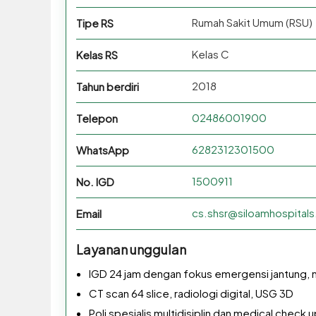
Rumah Sakit Umum (RSU)
Tipe RS
Kelas C
Kelas RS
2018
Tahun berdiri
02486001900
Telepon
6282312301500
WhatsApp
1500911
No. IGD
cs.shsr@siloamhospital
Email
Layanan unggulan
IGD 24 jam dengan fokus emergensi jantung, n
CT scan 64 slice, radiologi digital, USG 3D
Poli spesialis multidisiplin dan medical check 