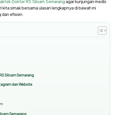
raktek Dokter RS Siloam Semarang
agar kunjungan medis
i kita simak bersama ulasan lengkapnya di bawah ini
dan efisien.
s RS Siloam Semarang
stagram dan Website
am
 Siloam Semarang