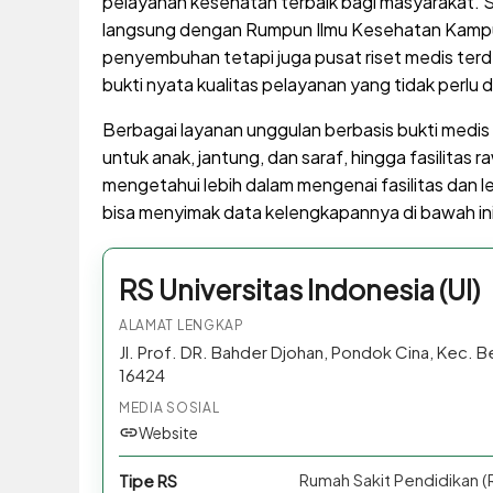
pelayanan kesehatan terbaik bagi masyarakat. S
langsung dengan Rumpun Ilmu Kesehatan Kampus 
penyembuhan tetapi juga pusat riset medis terd
bukti nyata kualitas pelayanan yang tidak perlu d
Berbagai layanan unggulan berbasis bukti medis t
untuk anak, jantung, dan saraf, hingga fasilitas 
mengetahui lebih dalam mengenai fasilitas dan l
bisa menyimak data kelengkapannya di bawah ini
RS Universitas Indonesia (UI)
ALAMAT LENGKAP
Jl. Prof. DR. Bahder Djohan, Pondok Cina, Kec. B
16424
MEDIA SOSIAL
Website
Rumah Sakit Pendidikan (
Tipe RS