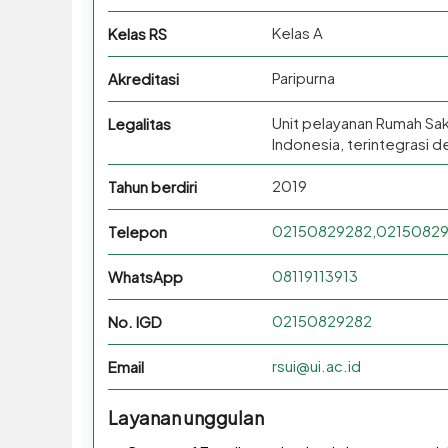
Kelas A
Kelas RS
Paripurna
Akreditasi
Unit pelayanan Rumah Sak
Legalitas
Indonesia, terintegrasi
2019
Tahun berdiri
02150829282,02150829
Telepon
08119113913
WhatsApp
02150829282
No. IGD
rsui@ui.ac.id
Email
Layanan unggulan