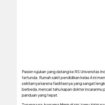
Pasien rujukan yang datang ke RS Universitas In
tertunda. Rumah sakit pendidikan kelas A ini m
sekitarnya karena fasilitasnya yang sangat leng
berbeda, mencari tahu kapan dokter incaranmu pr
panduan yang tepat.
Tenang saja, bersama Mimin di sini, kamu tidak pe