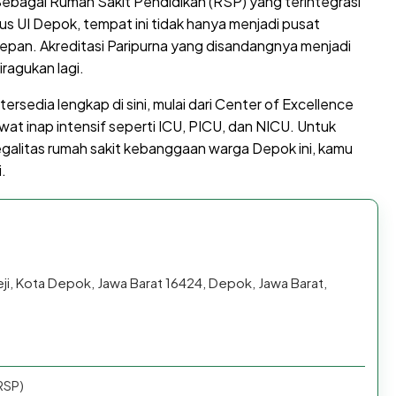
ebagai Rumah Sakit Pendidikan (RSP) yang terintegrasi
UI Depok, tempat ini tidak hanya menjadi pusat
epan. Akreditasi Paripurna yang disandangnya menjadi
iragukan lagi.
ersedia lengkap di sini, mulai dari Center of Excellence
rawat inap intensif seperti ICU, PICU, dan NICU. Untuk
egalitas rumah sakit kebanggaan warga Depok ini, kamu
.
eji, Kota Depok, Jawa Barat 16424, Depok, Jawa Barat,
RSP)