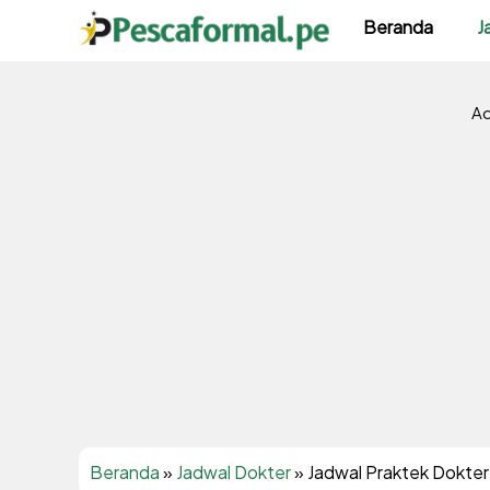
Langsung
Beranda
J
ke
isi
Ad
Beranda
»
Jadwal Dokter
»
Jadwal Praktek Dokter 