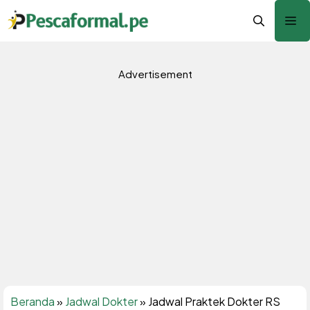
Langsung
Me
ke
isi
Advertisement
Beranda
»
Jadwal Dokter
»
Jadwal Praktek Dokter RS