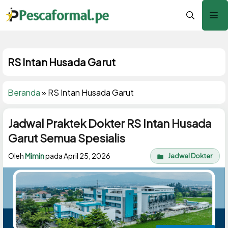
Langsung
Me
ke
isi
RS Intan Husada Garut
Beranda
»
RS Intan Husada Garut
Jadwal Praktek Dokter RS Intan Husada
Garut Semua Spesialis
Oleh
Mimin
pada
April 25, 2026
Jadwal Dokter